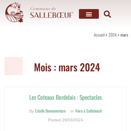
Mon village
Vivre à Salleboeuf
Mes services
Mes loisirs
Accueil
2024
mars
Mois :
mars 2024
Les Coteaux Bordelais : Spectacles
Estelle Bonnaventure
Vivre à Salleboeuf
By
In
Posted
29/03/2024