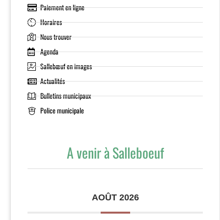
Paiement en ligne
Horaires
Nous trouver
Agenda
Sallebœuf en images
Actualités
Bulletins municipaux
Police municipale
A venir à Salleboeuf
AOÛT 2026