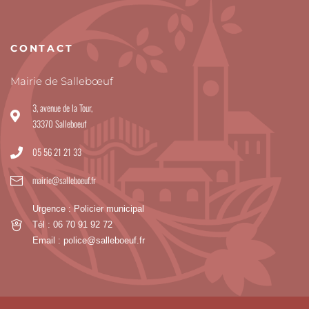
CONTACT
Mairie de Sallebœuf
3, avenue de la Tour,
33370 Salleboeuf
05 56 21 21 33
mairie@salleboeuf.fr
Urgence : Policier municipal
Tél : 06 70 91 92 72
Email : police@salleboeuf.fr