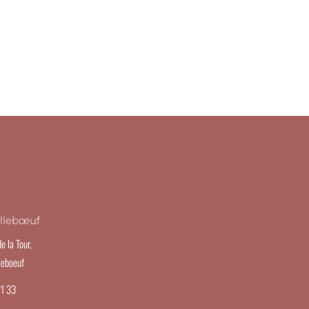
T
allebœuf
e la Tour,
leboeuf
21 33