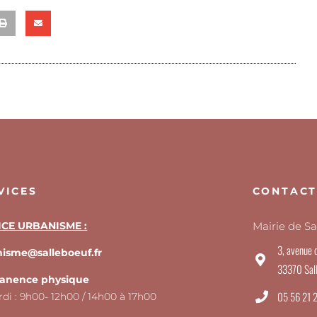
VICES
CONTAC
ICE URBANISME :
Mairie de S
3, avenue d
isme@salleboeuf.fr
33370 Sal
anence physique
05 56 21 
rdi : 9h00- 12h00 / 14h00 à 17h00