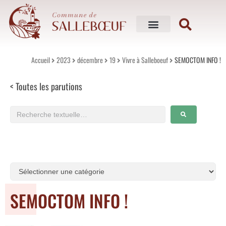
Mon village
Vivre à Salleboeuf
Mes services
Mes loisirs
Accueil
2023
décembre
19
Vivre à Salleboeuf
SEMOCTOM INFO !
< Toutes les parutions
SEMOCTOM INFO !