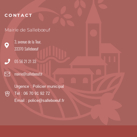
CONTACT
Mairie de Sallebœuf
3, avenue de la Tour,
33370 Salleboeuf
05 56 21 21 33
mairie@salleboeuf.fr
Urgence : Policier municipal
Tél : 06 70 91 92 72
Email : police@salleboeuf.fr