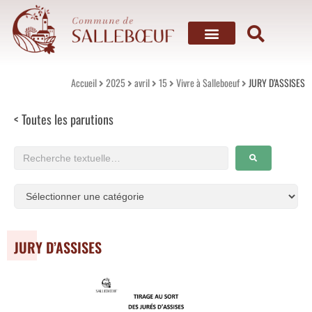
Mon village
Vivre à Salleboeuf
Mes services
Mes loisirs
Accueil
2025
avril
15
Vivre à Salleboeuf
JURY D’ASSISES
< Toutes les parutions
JURY D’ASSISES