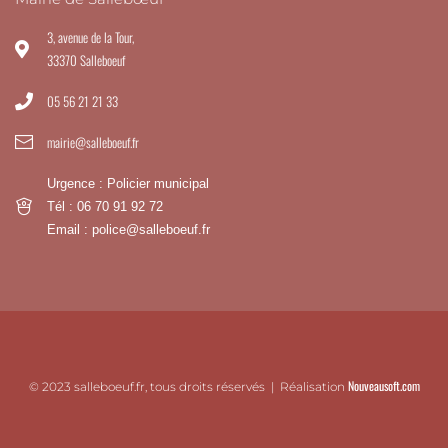
3, avenue de la Tour,
33370 Salleboeuf
05 56 21 21 33
mairie@salleboeuf.fr
Urgence : Policier municipal
Tél : 06 70 91 92 72
Email : police@salleboeuf.fr
Nouveausoft.com
© 2023 salleboeuf.fr, tous droits réservés | Réalisation