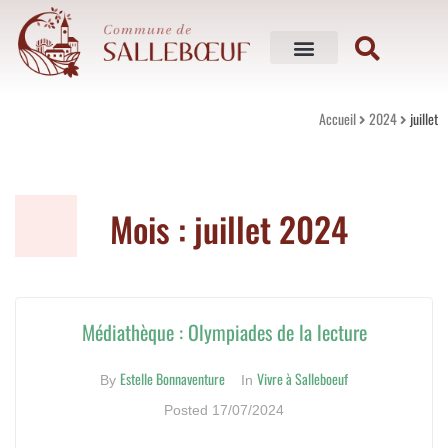
Mon village
Vivre à Salleboeuf
Mes services
Mes loisirs
Accueil
2024
juillet
Mois :
juillet 2024
Médiathèque : Olympiades de la lecture
Estelle Bonnaventure
Vivre à Salleboeuf
By
In
Posted
17/07/2024